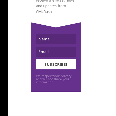
receive the latest news
and updates from
CivicRush.
SUBSCRIBE!
We respect your privacy
and will not share your
information.